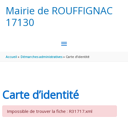
Aller au contenu
Aller au pied de page
Mairie de ROUFFIGNAC
17130
MENU
PRINCIPAL
Accueil
Démarches administratives
Carte d’identité
Carte d’identité
Impossible de trouver la fiche : R31717.xml