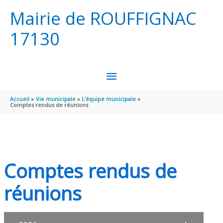
Aller au contenu
Aller au pied de page
Mairie de ROUFFIGNAC
17130
MENU
PRINCIPAL
Accueil
Vie municipale
L’équipe municipale
Comptes rendus de réunions
Comptes rendus de
réunions