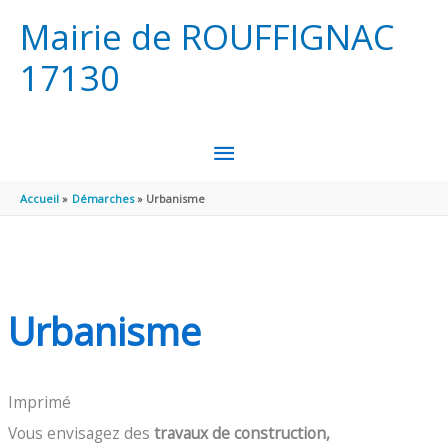
Aller au contenu
Aller au pied de page
Mairie de ROUFFIGNAC
17130
MENU
PRINCIPAL
Accueil
Démarches
Urbanisme
Urbanisme
Imprimé
Vous envisagez des
travaux de construction,