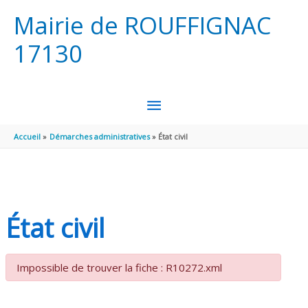
Aller au contenu
Aller au pied de page
Mairie de ROUFFIGNAC
17130
MENU
PRINCIPAL
Accueil
Démarches administratives
État civil
État civil
Impossible de trouver la fiche : R10272.xml