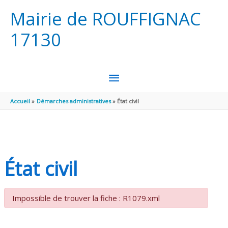
Aller au contenu
Aller au pied de page
Mairie de ROUFFIGNAC
17130
MENU
PRINCIPAL
Accueil
Démarches administratives
État civil
État civil
Impossible de trouver la fiche : R1079.xml