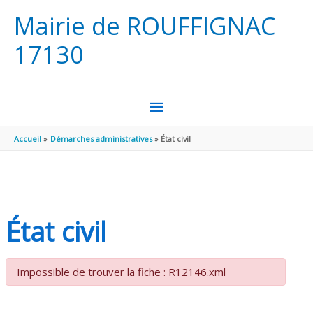
Aller au contenu
Aller au pied de page
Mairie de ROUFFIGNAC
17130
MENU
PRINCIPAL
Accueil
Démarches administratives
État civil
État civil
Impossible de trouver la fiche : R12146.xml