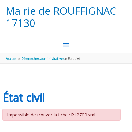
Aller au contenu
Aller au pied de page
Mairie de ROUFFIGNAC
17130
MENU
PRINCIPAL
Accueil
Démarches administratives
État civil
État civil
Impossible de trouver la fiche : R12700.xml