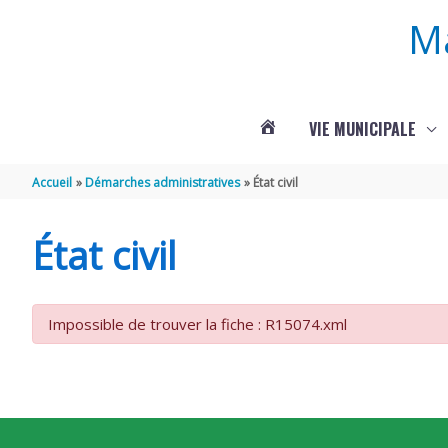
Aller au contenu
Aller au pied de page
M
VIE MUNICIPALE
ACTUALITÉS
Accueil
Démarches administratives
État civil
DE
État civil
ROUFFIGNAC
Impossible de trouver la fiche : R15074.xml