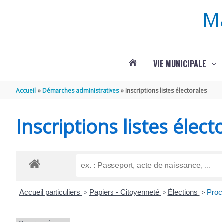
Aller au contenu
Aller au pied de page
M
VIE MUNICIPALE
ACTUALITÉS
Accueil
Démarches administratives
Inscriptions listes électorales
DE
Inscriptions listes élect
ROUFFIGNAC
Accueil particuliers
>
Papiers - Citoyenneté
>
Élections
>
Procu