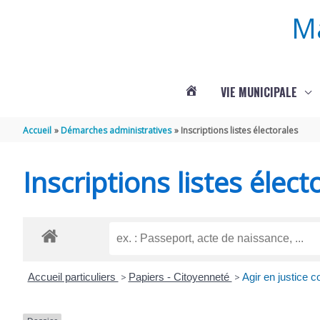
Aller au contenu
Aller au pied de page
M
VIE MUNICIPALE
ACTUALITÉS
Accueil
Démarches administratives
Inscriptions listes électorales
DE
Inscriptions listes élect
ROUFFIGNAC
Accueil particuliers
>
Papiers - Citoyenneté
>
Agir en justice c