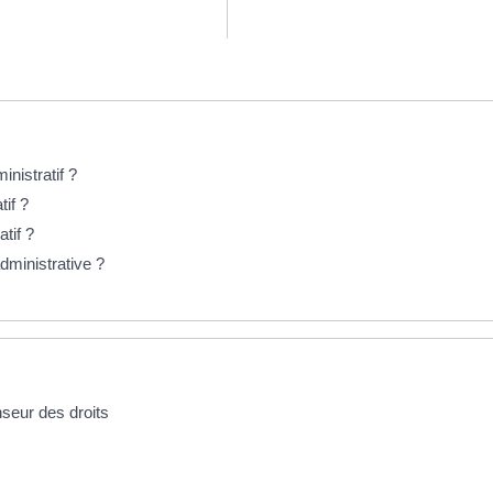
inistratif ?
if ?
tif ?
dministrative ?
nseur des droits