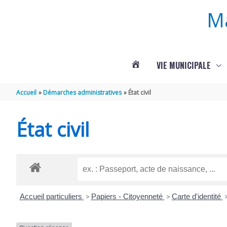
Aller au contenu
Aller au pied de page
M
VIE MUNICIPALE
ACTUALITÉS
Accueil
Démarches administratives
État civil
DE
État civil
ROUFFIGNAC
Accueil particuliers
>
Papiers - Citoyenneté
>
Carte d'identité