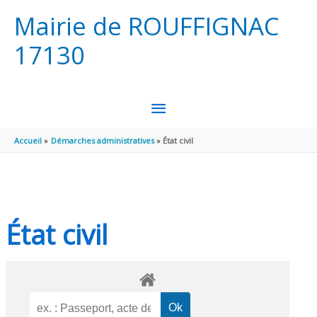
Aller au contenu
Aller au pied de page
Mairie de ROUFFIGNAC
17130
MENU
PRINCIPAL
Accueil
Démarches administratives
État civil
État civil