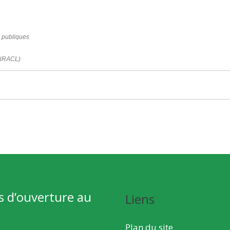
s publiques
(CNRACL)
s d’ouverture au
Liens
Plan du site