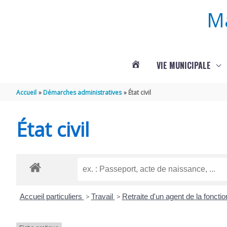
Aller au contenu
Aller au pied de page
M
VIE MUNICIPALE
ACTUALITÉS
Accueil
Démarches administratives
État civil
DE
État civil
ROUFFIGNAC
Accueil particuliers
>
Travail
>
Retraite d'un agent de la fonction