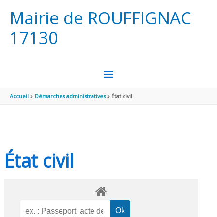
Aller au contenu
Aller au pied de page
Mairie de ROUFFIGNAC
17130
MENU
PRINCIPAL
Accueil
Démarches administratives
État civil
État civil