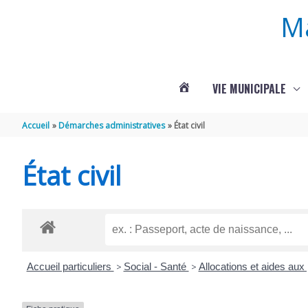
Aller au contenu
Aller au pied de page
M
VIE MUNICIPALE
ACTUALITÉS
Accueil
Démarches administratives
État civil
DE
État civil
ROUFFIGNAC
Accueil particuliers
>
Social - Santé
>
Allocations et aides au