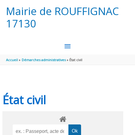
Aller au contenu
Aller au pied de page
Mairie de ROUFFIGNAC
17130
MENU
PRINCIPAL
Accueil
Démarches administratives
État civil
État civil