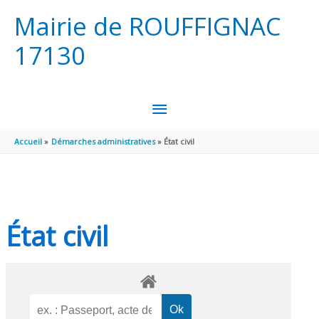
Aller au contenu
Aller au pied de page
Mairie de ROUFFIGNAC
17130
MENU
PRINCIPAL
Accueil
Démarches administratives
État civil
État civil