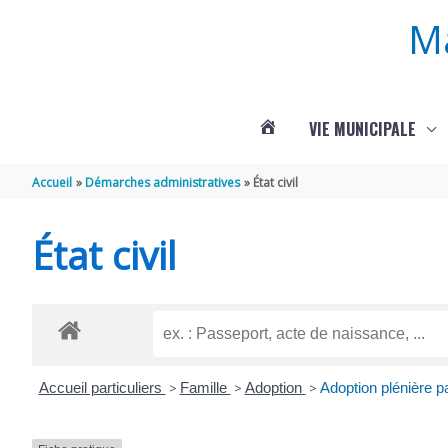
Aller au contenu
Aller au pied de page
M
VIE MUNICIPALE
ACTUALITÉS
Accueil
Démarches administratives
État civil
DE
État civil
ROUFFIGNAC
Accueil particuliers
>
Famille
>
Adoption
>
Adoption plénière p