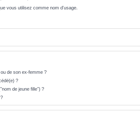
que vous utilisez comme nom d'usage.
ri ou de son ex-femme ?
cédé(e) ?
nom de jeune fille") ?
 ?