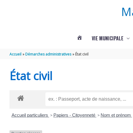
Aller au contenu
Aller au pied de page
M
VIE MUNICIPALE
ACTUALITÉS
Accueil
Démarches administratives
État civil
DE
État civil
ROUFFIGNAC
Accueil particuliers
>
Papiers - Citoyenneté
>
Nom et prénom