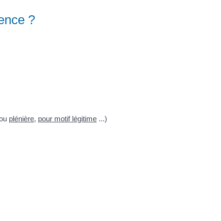
rence ?
ou
plénière
,
pour motif légitime
...)