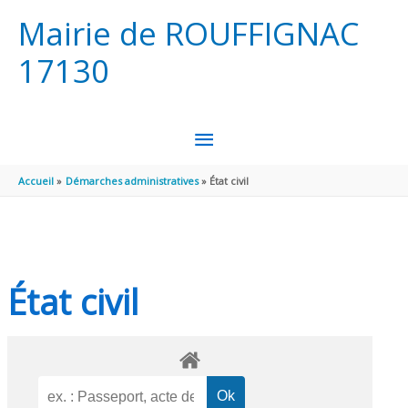
Aller au contenu
Aller au pied de page
Mairie de ROUFFIGNAC
17130
MENU
PRINCIPAL
Accueil
Démarches administratives
État civil
État civil