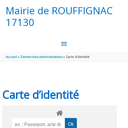
Aller au contenu
Aller au pied de page
Mairie de ROUFFIGNAC
17130
MENU
PRINCIPAL
Accueil
Démarches administratives
Carte d’identité
Carte d’identité