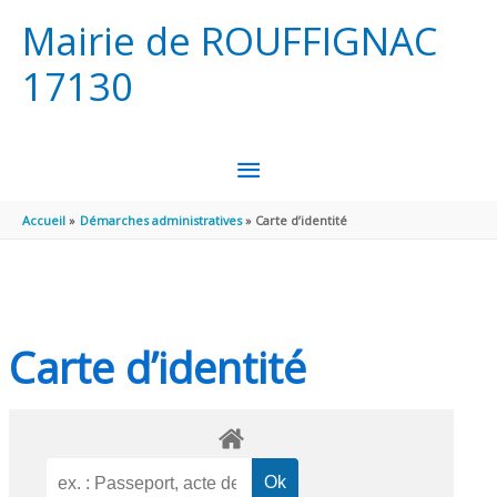
Aller au contenu
Aller au pied de page
Mairie de ROUFFIGNAC
17130
MENU
PRINCIPAL
Accueil
Démarches administratives
Carte d’identité
Carte d’identité