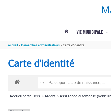
Aller au contenu
Aller au pied de page
M
VIE MUNICIPALE
ACTUALITÉS
Accueil
Démarches administratives
Carte d’identité
DE
Carte d’identité
ROUFFIGNAC
Accueil particuliers
>
Argent
>
Assurance automobile (véhicul