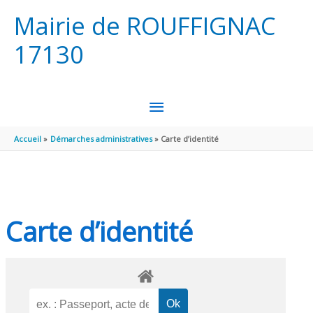
Aller au contenu
Aller au pied de page
Mairie de ROUFFIGNAC
17130
MENU
PRINCIPAL
Accueil
Démarches administratives
Carte d’identité
Carte d’identité