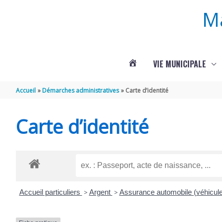
Aller au contenu
Aller au pied de page
M
VIE MUNICIPALE
ACTUALITÉS
Accueil
Démarches administratives
Carte d’identité
DE
Carte d’identité
ROUFFIGNAC
Accueil particuliers
>
Argent
>
Assurance automobile (véhicul