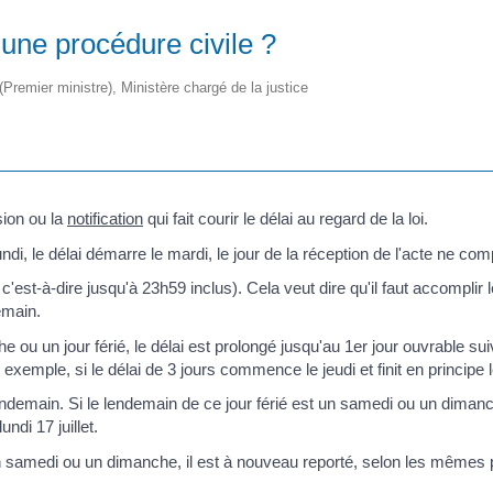
une procédure civile ?
 (Premier ministre), Ministère chargé de la justice
sion ou la
notification
qui fait courir le délai au regard de la loi.
undi, le délai démarre le mardi, le jour de la réception de l'acte ne co
c'est-à-dire jusqu'à 23h59 inclus). Cela veut dire qu'il faut accomplir
emain.
 ou un jour férié, le délai est prolongé jusqu'au 1
er
jour ouvrable suiv
exemple, si le délai de 3 jours commence le jeudi et finit en principe l
 lendemain. Si le lendemain de ce jour férié est un samedi ou un dimanch
undi 17 juillet.
, un samedi ou un dimanche, il est à nouveau reporté, selon les mêmes 