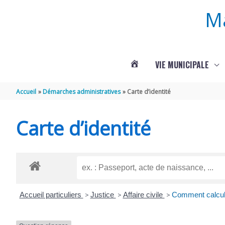
Aller au contenu
Aller au pied de page
M
VIE MUNICIPALE
ACTUALITÉS
Accueil
Démarches administratives
Carte d’identité
DE
Carte d’identité
ROUFFIGNAC
Accueil particuliers
>
Justice
>
Affaire civile
>
Comment calcule