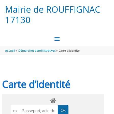
Aller au contenu
Aller au pied de page
Mairie de ROUFFIGNAC
17130
MENU
PRINCIPAL
Accueil
Démarches administratives
Carte d’identité
Carte d’identité