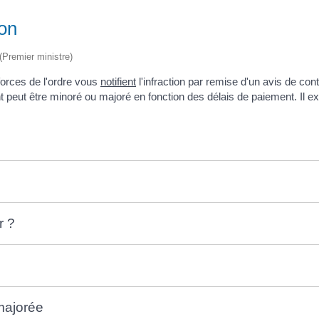
ion
 (Premier ministre)
 forces de l'ordre vous
notifient
l'infraction par remise d'un avis de co
nt peut être minoré ou majoré en fonction des délais de paiement. Il e
r ?
majorée