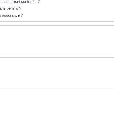
n : comment contester ?
sans permis ?
ns assurance ?