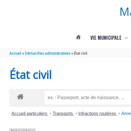
Aller au contenu
Aller au pied de page
M
VIE MUNICIPALE
ACTUALITÉS
Accueil
Démarches administratives
État civil
DE
État civil
ROUFFIGNAC
Accueil particuliers
>
Transports
>
Infractions routières
>
Amend