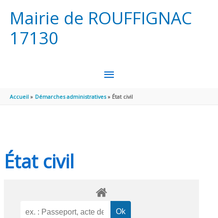
Aller au contenu
Aller au pied de page
Mairie de ROUFFIGNAC
17130
MENU
PRINCIPAL
Accueil
Démarches administratives
État civil
État civil