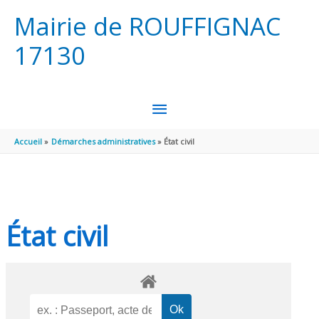
Aller au contenu
Aller au pied de page
Mairie de ROUFFIGNAC
17130
MENU
PRINCIPAL
Accueil
Démarches administratives
État civil
État civil