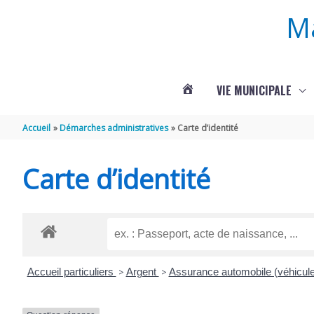
Aller au contenu
Aller au pied de page
M
VIE MUNICIPALE
ACTUALITÉS
Accueil
Démarches administratives
Carte d’identité
DE
Carte d’identité
ROUFFIGNAC
Accueil particuliers
>
Argent
>
Assurance automobile (véhicul